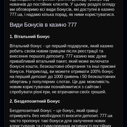
новачків до постійних клієнтів. У цьому розділі огляду
ми обговоримо всі види бонусів, які доступні в казино
777.ua, і надамо кілька порад, як ними користуватися.
Види Бонусів в казино 777
1. Вітальний Бонус
Вітальний бонус - це перший подарунок, який казино
робить своїм новим гравцям після реєстрації та
внесення першого депозиту. 777 казино має дуже
привабливий вітальний пакет, який може включати
бонусні кошти, безкоштовні обертання та інші приємні
бонуси. Наприклад, ви можете отримати 100% бонус
на перший депозит до 1000 гривень і 50 безкоштовних
обертань у популярних слотах. Це дає можливість
новим користувачам познайомитися з сайтом і
спробувати різні ігри, не втрачаючи своїх грошей.
2. Бездепозитний Бонус
Бездепозитний бонус – це бонус, який гравці
отримують без необхідності вносити депозит. 777.ua
часто пропонує такі бонуси для залучення нових
користувачів та стимулювання активності постійних