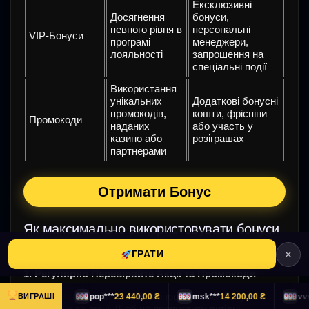
Ексклюзивні
Досягнення
бонуси,
певного рівня в
персональні
VIP-Бонуси
програмі
менеджери,
лояльності
запрошення на
спеціальні події
Використання
унікальних
Додаткові бонусні
промокодів,
кошти, фріспіни
Промокоди
наданих
або участь у
казино або
розіграшах
партнерами
Отримати Бонус
Як максимально використовувати бонуси
777 оригінал
ГРАТИ
✕
1. Регулярно Перевіряйте Акції та Промокоди
777 казино онлайн постійно оновлює свої бонусні
 ₴
pop***
23 440,00 ₴
msk***
14 200,00 ₴
vvv***
8 750,00 
ВИГРАШІ
пропозиції та акції. Щоб не пропустити вигідні