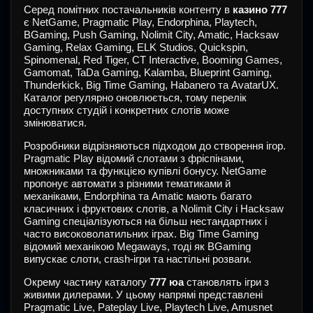
Серед помітних постачальників контенту в
казино 777
є NetGame, Pragmatic Play, Endorphina, Playtech,
BGaming, Push Gaming, Nolimit City, Amatic, Hacksaw
Gaming, Relax Gaming, ELK Studios, Quickspin,
Spinomenal, Red Tiger, CT Interactive, Booming Games,
Gamomat, TaDa Gaming, Kalamba, Blueprint Gaming,
Thunderkick, Big Time Gaming, Habanero та AvatarUX.
Каталог регулярно оновлюється, тому перелік
доступних студій і конкретних слотів може
змінюватися.
Розробники відрізняються підходом до створення ігор.
Pragmatic Play відомий слотами з фріспінами,
множниками та функцією купівлі бонусу. NetGame
пропонує автомати з різними тематиками й
механіками, Endorphina та Amatic мають багато
класичних і фруктових слотів, а Nolimit City і Hacksaw
Gaming спеціалізуються на більш нестандартних і
часто високоволатильних іграх. Big Time Gaming
відомий механікою Megaways, тоді як BGaming
випускає слоти, crash-ігри та настільні розваги.
Окрему частину каталогу
777 юа
становлять ігри з
живими дилерами. У цьому напрямі представлені
Pragmatic Live, Pateplay Live, Playtech Live, Amusnet