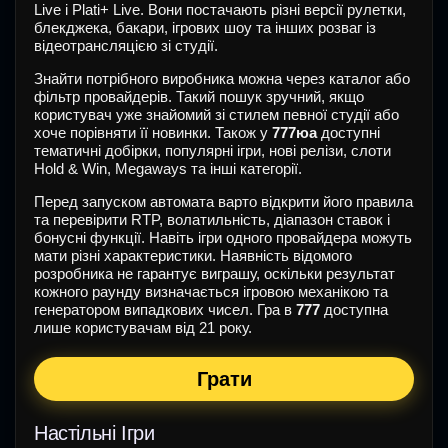
Live і Plati+ Live. Вони постачають різні версії рулетки,
блекджека, бакари, ігрових шоу та інших розваг із
відеотрансляцією зі студії.
Знайти потрібного виробника можна через каталог або
фільтр провайдерів. Такий пошук зручний, якщо
користувач уже знайомий зі стилем певної студії або
хоче порівняти її новинки. Також у
777юа
доступні
тематичні добірки, популярні ігри, нові релізи, слоти
Hold & Win, Megaways та інші категорії.
Перед запуском автомата варто відкрити його правила
та перевірити RTP, волатильність, діапазон ставок і
бонусні функції. Навіть ігри одного провайдера можуть
мати різні характеристики. Наявність відомого
розробника не гарантує виграшу, оскільки результат
кожного раунду визначається ігровою механікою та
генератором випадкових чисел. Гра в
777
доступна
лише користувачам від 21 року.
Грати
Настільні Ігри