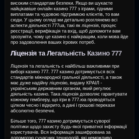
високим стандартам безпеки. Якщо ви шукаєте
найцікавіше онлайн казино 777 з іграми, гідними
виплатами та чудовою підтримкою клієнтів, то вам
сюди. У цьому огляді ми детально розглянемо всі
аспекти діяльності 777ua, такі як ліцензія, процес
реєстрації, верифікація та вхід, щоб допомогти вам
зрозуміти, чому це казино є найкращим, коли мова йде
про задоволення ваших ігрових потреб.
Ліцензія та Легальність Казино 777
Ліцензія та легальність є найбільш важливими при
виборі казино 777. 777 казино дотримується всіх
стандартів міжнародної гральної діяльності, а також
має дуже надійну ліцензію, видану КРАІЛ -
українським державним органом, який регулює
діяльність казино. Така ліцензія дозволяє гарантувати
кожному гемблеру, що ігри в 777.юа проводяться
цілком чесно і відкрито, а дані і грошові перекази
абсолютно безпечні.
Більше того, 777 казино дотримується суворої
політики щодо захисту будь-якої приватної інформації
користувачів. Вся інформація зашифрована за
допомогою сучасних технологій, які неможливо