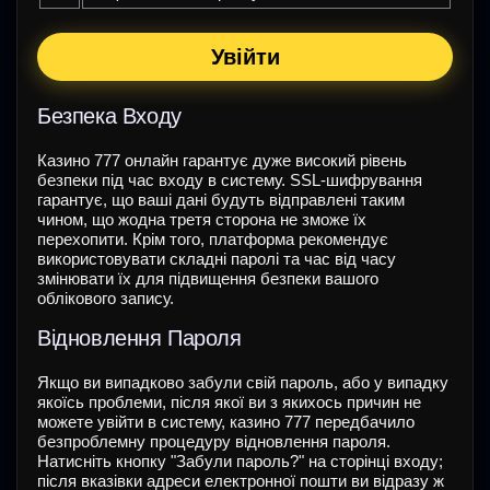
Увійти
Безпека Входу
Казино 777 онлайн гарантує дуже високий рівень
безпеки під час входу в систему. SSL-шифрування
гарантує, що ваші дані будуть відправлені таким
чином, що жодна третя сторона не зможе їх
перехопити. Крім того, платформа рекомендує
використовувати складні паролі та час від часу
змінювати їх для підвищення безпеки вашого
облікового запису.
Відновлення Пароля
Якщо ви випадково забули свій пароль, або у випадку
якоїсь проблеми, після якої ви з якихось причин не
можете увійти в систему, казино 777 передбачило
безпроблемну процедуру відновлення пароля.
Натисніть кнопку "Забули пароль?" на сторінці входу;
після вказівки адреси електронної пошти ви відразу ж