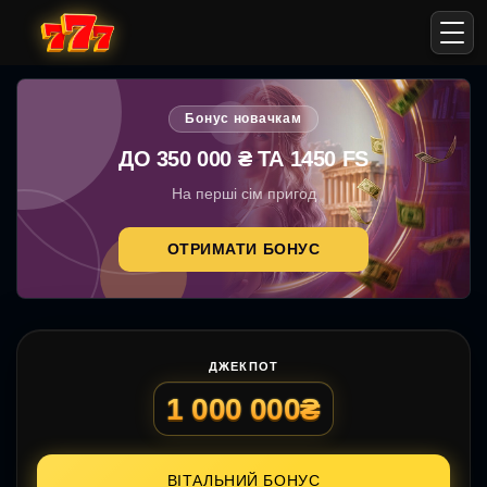
Бонус новачкам
ДО 350 000 ₴ ТА 1450 FS
На перші сім пригод
ОТРИМАТИ БОНУС
ДЖЕКПОТ
1 000 000₴
ВІТАЛЬНИЙ БОНУС