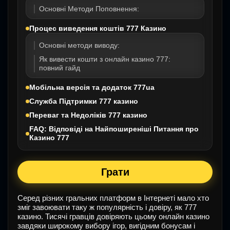
Основні Методи Поповнення:
Процес виведення коштів 777 Казино
Основні методи виводу:
Як вивести кошти з онлайн казино 777:
повний гайд
Мобільна версія та додаток 777ua
Служба Підтримки 777 казино
Переваг та Недоліків 777 казино
FAQ: Відповіді на Найпоширеніші Питання про
Казино 777
Грати
Серед різних гральних платформ в Інтернеті мало хто
зміг завоювати таку ж популярність і довіру, як 777
казино. Тисячі гравців довіряють цьому онлайн казино
завдяки широкому вибору ігор, вигідним бонусам і