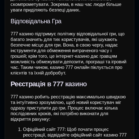
скомпрометувати. Зокрема, в наш час люди більше
уваги приділяють безпеці даних.
Відповідальна Гра
777 казино підтримує політику відповідальної гри, що
багато значить для тих користувачів, які шукають
безпечне місце для гри. Вона, в свою чергу, надає
інструменти для обмеження витраченого часу і
грошей; крім того, це інтернет-казино дає гравцям
можливість обмежувати депозити, програші та ігровий
час. Таким чином, казино 777 онлайн піклується про
клієнтів та їхній добробут.
Реєстрація в 777 казино
777 казино робить реєстрацію максимально швидкою
та інтуїтивно зрозумілою, щоб новий користувач міг
одразу приступити до гри. Процес включає кілька
послідовних кроків, які потрібно виконати для
відкриття рахунку:
Офіційний сайт 777: Щоб почати процес
реєстрації, відвідайте офіційний сайт казино 777