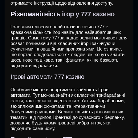
отримаєте інструкції щодо відновлення доступу.
Різноманітність ігор у 777 казино
Головним плюсом онлайн казино казино 777 є
вражаюча кількість ігор навіть для найвибагливіших
гравців. Саме тому 777ua надає великі можливості для
розваг, починаючи від класичних ігор і закінчуючи
сучасними інноваційними пропозиціями. Це означає,
що портал сподобається як людям, які хочуть знайти
щось нове та цікаве, так і фанатам, які не бажають
відходити від класики.
Ігрові автомати 777 казино
Особливе місце в асортименті займають Ігрові
автомати. Тут можна знайти як класичні трибарабанні
слоти, так і сучасні відеослоти з п'ятьма барабанами,
захоплюючими сюжетами та інтерактивними
бонусними раундами. Велика кількість різноманітних
тематик, від пригод і фентезі до сучасного кіберпанку,
дозволяє будь-якому гравцеві вибрати гру, яка
підходить саме йому.