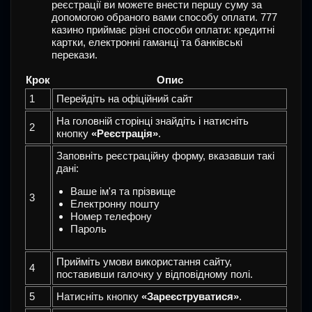
реєстрації ви можете внести першу суму за
допомогою обраного вами способу оплати. 777
казино приймає різні способи оплати: кредитні
картки, електронні гаманці та банківські
перекази.
Крок
Опис
1
Перейдіть на офіційний сайт
На головній сторінці знайдіть і натисніть
2
кнопку
«Реєстрація»
.
Заповніть реєстраційну форму, вказавши такі
дані:
Ваше ім'я та прізвище
3
Електронну пошту
Номер телефону
Пароль
Прийміть умови використання сайту,
4
поставивши галочку у відповідному полі.
5
Натисніть кнопку
«Зареєструватися»
.