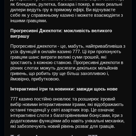
як блекджек, рулетка, баккара і покер, в яких реальні
дилери ведуть гру в прямому ефірі. Ви відчуваєте
себе як у справжньому казино і можете взаємодіяти з
іншими гравцями.
Прогресивні Джекпоти: можливість великого
виграшу
Прогресивні джекпоти - це, мабуть, найпривабливіша з
усіх функцій в онлайн казино 777. Ці ігри пропонують
гравцям шанс виграти великі суми грошей, які
зростають з кожною ставкою. Прогресивні джекпоти в
різних слотах можуть досягати декількох мільйонів
гривень, що робить гру ще більш захопливою і,
ймовірно, прибутковою.
Інтерактивні ігри та новинки: завжди щось нове
777 казино постійно оновлює та розширює ігровий
вибір новими інтерактивними іграми, які відображають
останні тенденції у світі азартних ігор. Це означає
інтерактивні слоти з багаторівневими бонусами, ігри з
додатковими функціями або навіть унікальні механіки,
які забезпечують новий рівень розваг для гравців.