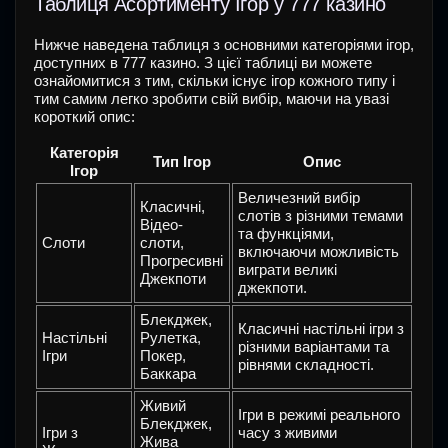
Таблиця Асортименту Ігор у 777 казино
Нижче наведена таблиця з основними категоріями ігор,
доступних в 777 казино. З цієї таблиці ви можете
ознайомитися з тим, скільки існує ігор кожного типу і
тим самим легко зробити свій вибір, маючи на увазі
короткий опис:
Категорія
Тип Ігор
Опис
Ігор
Величезний вибір
Класичні,
слотів з різними темами
Відео-
та функціями,
Слоти
слоти,
включаючи можливість
Прогресивні
виграти великі
Джекпоти
джекпоти.
Блекджек,
Класичні настільні ігри з
Настільні
Рулетка,
різними варіантами та
Ігри
Покер,
рівнями складності.
Баккара
Живий
Ігри в режимі реального
Блекджек,
Ігри з
часу з живими
Жива