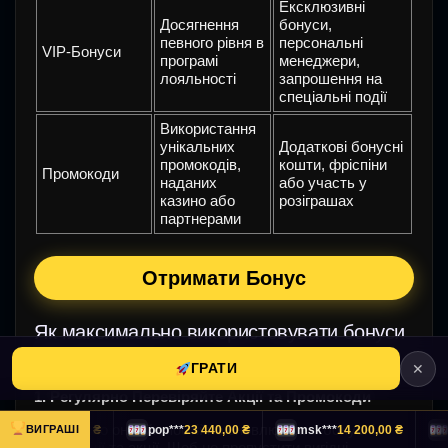
Ексклюзивні
Досягнення
бонуси,
певного рівня в
персональні
VIP-Бонуси
програмі
менеджери,
лояльності
запрошення на
спеціальні події
Використання
унікальних
Додаткові бонусні
промокодів,
кошти, фріспіни
Промокоди
наданих
або участь у
казино або
розіграшах
партнерами
Отримати Бонус
Як максимально використовувати бонуси
777 оригінал
ГРАТИ
✕
1. Регулярно Перевіряйте Акції та Промокоди
777 казино онлайн постійно оновлює свої бонусні
,00 ₴
pop***
23 440,00 ₴
msk***
14 200,00 ₴
vvv***
8 750
ВИГРАШІ
пропозиції та акції. Щоб не пропустити вигідні