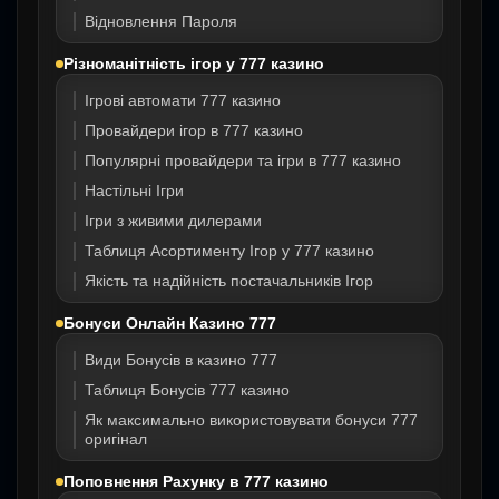
Відновлення Пароля
Різноманітність ігор у 777 казино
Ігрові автомати 777 казино
Провайдери ігор в 777 казино
Популярні провайдери та ігри в 777 казино
Настільні Ігри
Ігри з живими дилерами
Таблиця Асортименту Ігор у 777 казино
Якість та надійність постачальників Ігор
Бонуси Онлайн Казино 777
Види Бонусів в казино 777
Таблиця Бонусів 777 казино
Як максимально використовувати бонуси 777
оригінал
Поповнення Рахунку в 777 казино