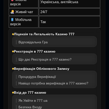
Українська, англійська
версія
Живий чат
24/7
Мобільна
Так
версія
Ліцензія та Легальність Казино 777
Відповідальна Гра
Реєстрація в 777 казино
Що дає Реєстрація в 777 казино?
Верифікація Облікового Запису
Процедура Верифікації
Навіщо потрібна верифікація в 777 казино?
Вхід до 777 казино
Як Увійти в 777.ua
Безпека Входу