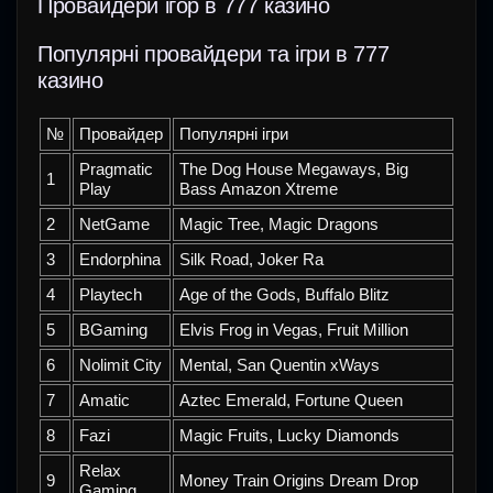
Провайдери ігор в 777 казино
Популярні провайдери та ігри в 777
казино
№
Провайдер
Популярні ігри
Pragmatic
The Dog House Megaways, Big
1
Play
Bass Amazon Xtreme
2
NetGame
Magic Tree, Magic Dragons
3
Endorphina
Silk Road, Joker Ra
4
Playtech
Age of the Gods, Buffalo Blitz
5
BGaming
Elvis Frog in Vegas, Fruit Million
6
Nolimit City
Mental, San Quentin xWays
7
Amatic
Aztec Emerald, Fortune Queen
8
Fazi
Magic Fruits, Lucky Diamonds
Relax
9
Money Train Origins Dream Drop
Gaming