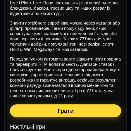
Live і Plati+ Live. Вони постачають різні версії рулетки,
блекджека, бакари, ігрових шоу та інших розваг із
відеотрансляцією зі студії.
Знайти потрібного виробника можна через каталог або
фільтр провайдерів. Такий пошук зручний, якщо
користувач уже знайомий зі стилем певної студії або
хоче порівняти її новинки. Також у
777юа
доступні
тематичні добірки, популярні ігри, нові релізи, слоти
Hold & Win, Megaways та інші категорії.
Перед запуском автомата варто відкрити його правила
та перевірити RTP, волатильність, діапазон ставок і
бонусні функції. Навіть ігри одного провайдера можуть
мати різні характеристики. Наявність відомого
розробника не гарантує виграшу, оскільки результат
кожного раунду визначається ігровою механікою та
генератором випадкових чисел. Гра в
777
доступна
лише користувачам від 21 року.
Грати
Настільні Ігри