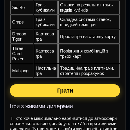
Гра з
Ставки на результат трьох
Sic Bo
кубиками
кидків кубиків
Гра з
Складна система ставок,
Craps
кубиками
швидкий темп гри
Dragon
Карткова
Проста гра на старшу карту
Tiger
гра
Three
Карткова
Порівняння комбінацій з
Card
гра
трьох карт
Poker
Настільна
Традиційна гра з плитками,
Mahjong
гра
стратегія і розрахунок
Грати
Ігри з живими дилерами
Ті, хто хоче максимально наблизитися до атмосфери
справжнього казино, знайдуть на 777ua ігри з живими
дилерами. Тут ви можете знайти живі версії таких ігор,