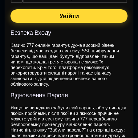
Увійти
Безпека Входу
Казино 777 онлайн гарантує дуже високий рівень
безпеки під час входу в систему. SSL-шифрування
гарантує, що ваші дані будуть відправлені таким
чином, що жодна третя сторона не зможе їх
перехопити. Крім того, платформа рекомендує
використовувати складні паролі та час від часу
змінювати їх для підвищення безпеки вашого
облікового запису.
Відновлення Пароля
Якщо ви випадково забули свій пароль, або у випадку
якоїсь проблеми, після якої ви з якихось причин не
можете увійти в систему, казино 777 передбачило
безпроблемну процедуру відновлення пароля.
Натисніть кнопку "Забули пароль?" на сторінці входу;
після вказівки адреси електронної пошти ви відразу ж