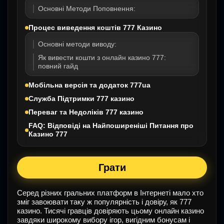
Основні Методи Поповнення:
Процес виведення коштів 777 Казино
Основні методи виводу:
Як вивести кошти з онлайн казино 777:
повний гайд
Мобільна версія та додаток 777ua
Служба Підтримки 777 казино
Переваг та Недоліків 777 казино
FAQ: Відповіді на Найпоширеніші Питання про
Казино 777
Грати
Серед різних гральних платформ в Інтернеті мало хто
зміг завоювати таку ж популярність і довіру, як 777
казино. Тисячі гравців довіряють цьому онлайн казино
завдяки широкому вибору ігор, вигідним бонусам і